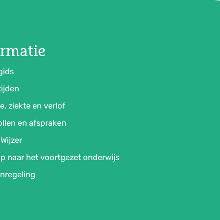
ormatie
gids
ijden
e, ziekte en verlof
llen en afspraken
Wijzer
p naar het voortgezet onderwijs
nregeling