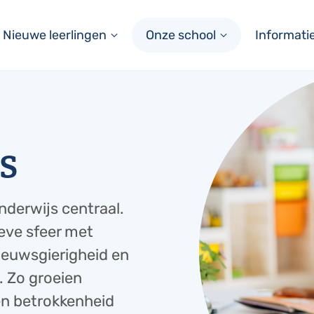
Nieuwe leerlingen
Onze school
Informati
s
nderwijs centraal.
ieve sfeer met
nieuwsgierigheid en
. Zo groeien
en betrokkenheid